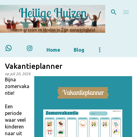
Heilige Huizen
Doorgaan naar hoofdcontent
Samen groeien en bloeien in Zijn aanwezigheid
Home
Blog
Vakantieplanner
op
juli 20, 2026
Bijna
zomervaka
ntie!
Een
periode
waar veel
kinderen
naar uit