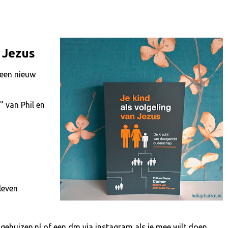
n Jezus
 een nieuw
" van Phil en
leven
igehuizen.nl of een dm via instagram als je mee wilt doen.