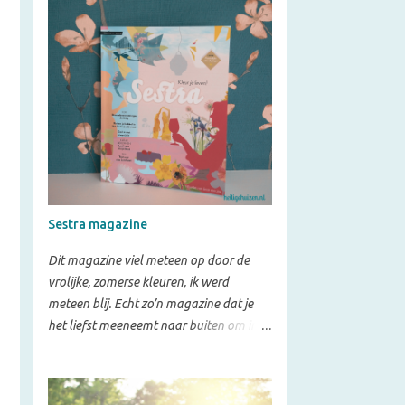
kinderbijbel 150 verhalen uit het Oude
en Nieuwe Testament. Sommige
bekende verhalen komen opnieuw
voorbij, maar dan op een andere manier
verteld. Daarnaast zijn er ook veel
nieuwe verhalen opgenomen. Waar deel
1 vooral geschikt is voor kinderen van
ongeveer 4 tot 8 jaar, richt deel 2 zich op
kinderen in de bovenbouw van de
basisschool. Dat merk je aan de manier
Sestra magazine
waarop de verhalen worden verteld. Ze
gaan meer de diepte in en helpen
Dit magazine viel meteen op door de
kinderen om de Bijbel beter te begrijpen.
vrolijke, zomerse kleuren, ik werd
Meer dan een verhaal Wat ik erg
meteen blij. Echt zo’n magazine dat je
waardevol vind, zijn de vragen die bij
het liefst meeneemt naar buiten om in
ieder verhaal staan. Er zijn vragen over
het zonnetje door te bladeren. Het is
het Bijbelgedeelte zelf, zodat kinderen
gericht op christelijke vrouwen van alle
beter begrijpen wat ze gelezen hebben,
leeftijden die zoeken naar manieren om