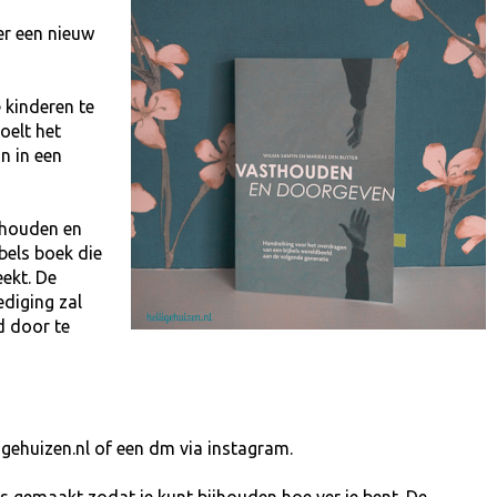
r een nieuw
 kinderen te
oelt het
n in een
thouden en
jbels boek die
ekt. De
diging zal
d door te
igehuizen.nl of een dm via instagram.
ers gemaakt zodat je kunt bijhouden hoe ver je bent. De