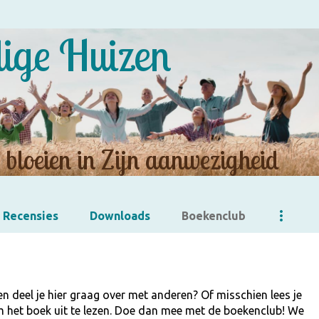
Doorgaan naar hoofdcontent
lige Huizen
bloeien in Zijn aanwezigheid
Recensies
Downloads
Boekenclub
n deel je hier graag over met anderen? Of misschien lees je
m het boek uit te lezen. Doe dan mee met de boekenclub! We