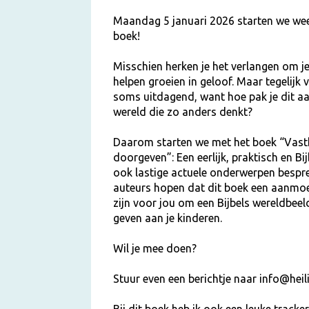
Maandag 5 januari 2026 starten we wee
boek!
Misschien herken je het verlangen om je
helpen groeien in geloof. Maar tegelijk v
soms uitdagend, want hoe pak je dit aa
wereld die zo anders denkt?
Daarom starten we met het boek “Vas
doorgeven”: Een eerlijk, praktisch en Bi
ook lastige actuele onderwerpen bespre
auteurs hopen dat dit boek een aanmoe
zijn voor jou om een Bijbels wereldbeel
geven aan je kinderen.
Wil je mee doen?
Stuur even een berichtje naar info@heil
Bij dit boek heb ik ook een leuke track