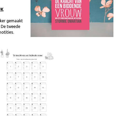
JK
cker gemaakt
. De tweede
otities.