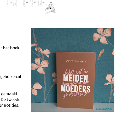
t het boek
igehuizen.nl
rs gemaakt
. De tweede
 notities.