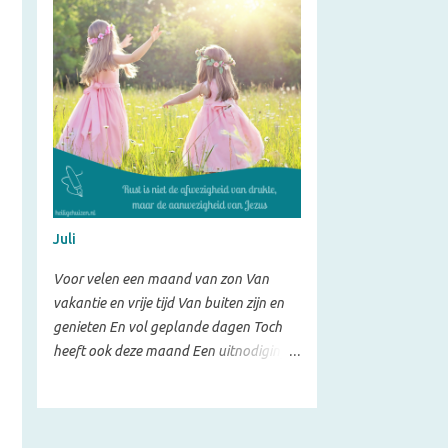
maar ook vragen die helpen om de stap
hun geloof relevant te laten zijn in het
naar hun eigen leven te maken.
dagelijks leven, in het gezin, op het werk
Daarnaa...
en in de maatschappij. Inhoud Het
thema "Kleur je leven" is duidelijk
doorgevoerd in het hele magazine. Niet
alleen in de vormgeving, maar ook in de
onderwerpen. Het is een magazine met
voor ieder wat wils, maar vooral gericht
op praktische verdieping: wat vind je
belangrijk in het leven, hoe kom je meer
Juli
tot bloei en hoe mag je jezelf laten zien?
Daarnaast is er ook aandacht voor
Voor velen een maand van zon Van
verbinding met anderen; je wordt
vakantie en vrije tijd Van buiten zijn en
aangemoedigd om buiten je eigen
genieten En vol geplande dagen Toch
bubbel te kijken en contact te hebben
heeft ook deze maand Een uitnodiging
met anderen. Mooi vind ik de inkijkjes in
om stil te worden Om te zitten aan de
het leven van andere christelijke
voeten van Jezus In Zijn schaduw Onze
vrouwen, waarin geloof en het gewone,
kinderen hebben geen verre reizen nodig
soms ook rommelige, dagelijks leven
Ze hebben geen vol geplande