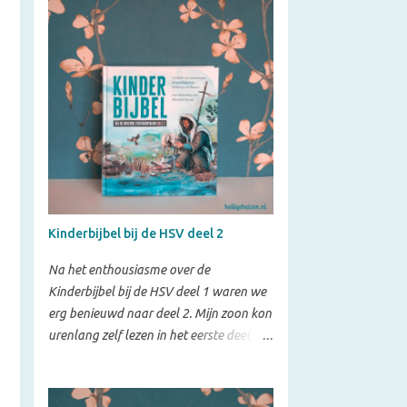
Kinderbijbel bij de HSV deel 2
Na het enthousiasme over de
Kinderbijbel bij de HSV deel 1 waren we
erg benieuwd naar deel 2. Mijn zoon kon
urenlang zelf lezen in het eerste deel,
dus ik verwacht dat hij ook in deze
uitgave helemaal zal opgaan. Inhoud
Net als het eerste deel bevat deze