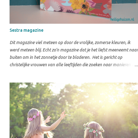
Sestra magazine
Dit magazine viel meteen op door de vrolijke, zomerse kleuren, ik
werd meteen blij. Echt zo’n magazine dat je het liefst meeneemt naar
buiten om in het zonnetje door te bladeren. Het is gericht op
christelijke vrouwen van alle leeftijden die zoeken naar manieren om
hun geloof relevant te laten zijn in het dagelijks leven, in het gezin,
op het werk en in de maatschappij. Inhoud Het thema "Kleur je
leven" is duidelijk doorgevoerd in het hele magazine. Niet alleen in
de vormgeving, maar ook in de onderwerpen. Het is een magazine
met voor ieder wat wils, maar vooral gericht op praktische
verdieping: wat vind je belangrijk in het leven, hoe kom je meer tot
bloei en hoe mag je jezelf laten zien? Daarnaast is er ook aandacht
voor verbinding met anderen; je wordt aangemoedigd om buiten je
eigen bubbel te kijken en contact te hebben met anderen. Mooi vind