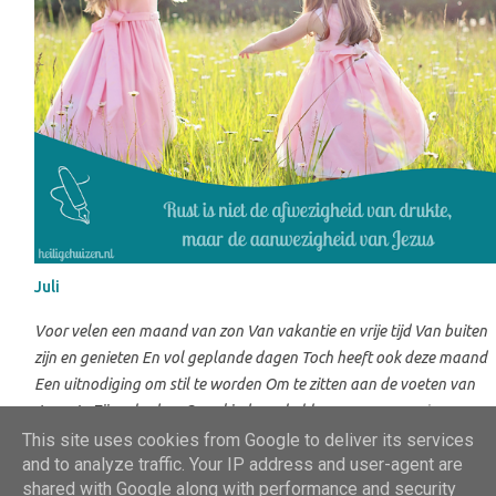
ik de inkijkjes in het leven van andere christelijke vrouwen, waarin
geloof en het gewone, soms ook rommelige, dagelijks leven sam...
Juli
Voor velen een maand van zon Van vakantie en vrije tijd Van buiten
zijn en genieten En vol geplande dagen Toch heeft ook deze maand
Een uitnodiging om stil te worden Om te zitten aan de voeten van
Jezus In Zijn schaduw Onze kinderen hebben geen verre reizen nodig
Ze hebben geen vol geplande zomerdagen nodig Maar rust en echte
This site uses cookies from Google to deliver its services
and to analyze traffic. Your IP address and user-agent are
vrede Die alleen bij Jezus te vinden is Ze hebben geen zomer vol
shared with Google along with performance and security
prikkels nodig Ze hebben ouders nodig Die hen leren luisteren Naar