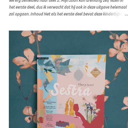
we erg benieuwd naar deel 2. Mijn zoon kon urenlang zelf lezen in
het eerste deel, dus ik verwacht dat hij ook in deze uitgave helemaal
zal opgaan. Inhoud Net als het eerste deel bevat deze kinderbijbel
150 verhalen uit het Oude en Nieuwe Testament. Sommige bekende
verhalen komen opnieuw voorbij, maar dan op een andere manier
verteld. Daarnaast zijn er ook veel nieuwe verhalen opgenomen.
Waar deel 1 vooral geschikt is voor kinderen van ongeveer 4 tot 8
jaar, richt deel 2 zich op kinderen in de bovenbouw van de
basisschool. Dat merk je aan de manier waarop de verhalen worden
verteld. Ze gaan meer de diepte in en helpen kinderen om de Bijbel
beter te begrijpen. Meer dan een verhaal Wat ik erg waardevol vind,
zijn de vragen die bij ieder verhaal staan. Er zijn vragen over het
Bijbelgedeelte zelf, zodat kinderen beter begrijpen wat ze gelezen
hebben, maar ook vragen die helpen om de stap naar hun eigen
leven te maken. Daarnaa...