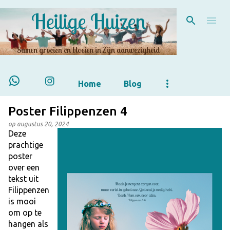
Heilige Huizen
Doorgaan naar hoofdcontent
Samen groeien en bloeien in Zijn aanwezigheid
Home
Blog
Poster Filippenzen 4
op
augustus 20, 2024
Deze
prachtige
poster
over een
tekst uit
Filippenzen
is mooi
om op te
hangen als