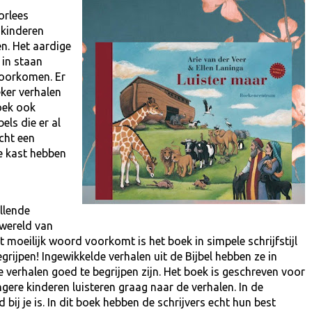
orlees
 kinderen
en. Het aardige
 in staan
 voorkomen. Er
ker verhalen
oek ook
els die er al
cht een
e kast hebben
llende
swereld van
 moeilijk woord voorkomt is het boek in simpele schrijfstijl
rijpen! Ingewikkelde verhalen uit de Bijbel hebben ze in
verhalen goed te begrijpen zijn. Het boek is geschreven voor
gere kinderen luisteren graag naar de verhalen. In de
bij je is. In dit boek hebben de schrijvers echt hun best