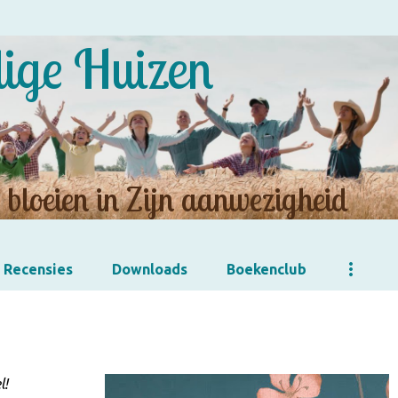
Doorgaan naar hoofdcontent
lige Huizen
bloeien in Zijn aanwezigheid
Recensies
Downloads
Boekenclub
l!