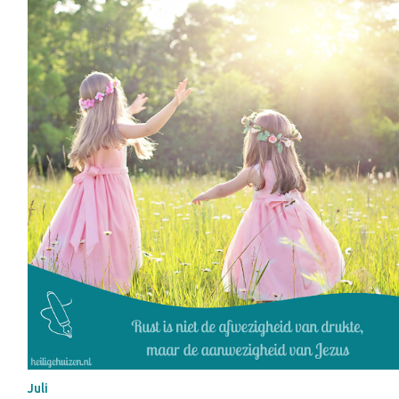
leven" is duidelijk doorgevoerd in het hele magazine. Niet alleen in
de vormgeving, maar ook in de onderwerpen. Het is een magazine
met voor ieder wat wils, maar vooral gericht op praktische
verdieping: wat vind je belangrijk in het leven, hoe kom je meer tot
bloei en hoe mag je jezelf laten zien? Daarnaast is er ook aandacht
voor verbinding met anderen; je wordt aangemoedigd om buiten je
eigen bubbel te kijken en contact te hebben met anderen. Mooi vind
ik de inkijkjes in het leven van andere christelijke vrouwen, waarin
geloof en het gewone, soms ook rommelige, dagelijks leven sam...
Juli