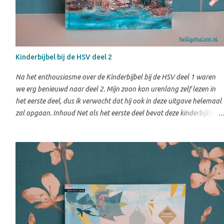
Kinderbijbel bij de HSV deel 2
Na het enthousiasme over de Kinderbijbel bij de HSV deel 1 waren
we erg benieuwd naar deel 2. Mijn zoon kon urenlang zelf lezen in
het eerste deel, dus ik verwacht dat hij ook in deze uitgave helemaal
zal opgaan. Inhoud Net als het eerste deel bevat deze kinderbijbel
150 verhalen uit het Oude en Nieuwe Testament. Sommige bekende
verhalen komen opnieuw voorbij, maar dan op een andere manier
verteld. Daarnaast zijn er ook veel nieuwe verhalen opgenomen.
Waar deel 1 vooral geschikt is voor kinderen van ongeveer 4 tot 8
jaar, richt deel 2 zich op kinderen in de bovenbouw van de
basisschool. Dat merk je aan de manier waarop de verhalen worden
verteld. Ze gaan meer de diepte in en helpen kinderen om de Bijbel
beter te begrijpen. Meer dan een verhaal Wat ik erg waardevol vind,
zijn de vragen die bij ieder verhaal staan. Er zijn vragen over het