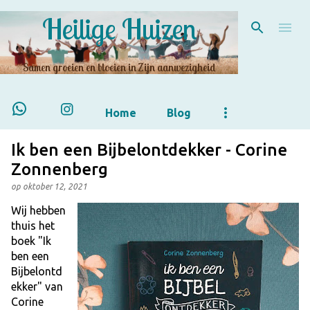
Heilige Huizen
Doorgaan naar hoofdcontent
Samen groeien en bloeien in Zijn aanwezigheid
Home
Blog
Ik ben een Bijbelontdekker - Corine
Zonnenberg
op
oktober 12, 2021
Wij hebben
thuis het
boek "Ik
ben een
Bijbelontd
ekker" van
Corine