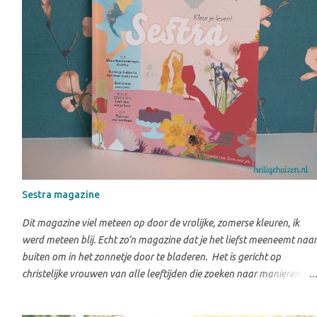
Bijbelgedeelte zelf, zodat kinderen beter begrijpen wat ze gelezen
hebben, maar ook vragen die helpen om de stap naar hun eigen
leven te maken. Daarnaa...
Sestra magazine
Dit magazine viel meteen op door de vrolijke, zomerse kleuren, ik
werd meteen blij. Echt zo’n magazine dat je het liefst meeneemt naar
buiten om in het zonnetje door te bladeren. Het is gericht op
christelijke vrouwen van alle leeftijden die zoeken naar manieren om
hun geloof relevant te laten zijn in het dagelijks leven, in het gezin,
op het werk en in de maatschappij. Inhoud Het thema "Kleur je