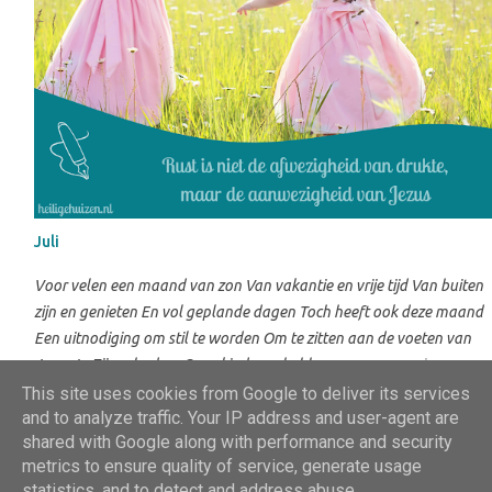
Juli
Voor velen een maand van zon Van vakantie en vrije tijd Van buiten
zijn en genieten En vol geplande dagen Toch heeft ook deze maand
Een uitnodiging om stil te worden Om te zitten aan de voeten van
Jezus In Zijn schaduw Onze kinderen hebben geen verre reizen nodig
Ze hebben geen vol geplande zomerdagen nodig Maar rust en echte
This site uses cookies from Google to deliver its services
and to analyze traffic. Your IP address and user-agent are
vrede Die alleen bij Jezus te vinden is Ze hebben geen zomer vol
shared with Google along with performance and security
prikkels nodig Ze hebben ouders nodig Die hen leren luisteren Naar
metrics to ensure quality of service, generate usage
de stem van de Goede Herder Dan kunnen ze rusten in Zijn nabijheid
Mogelijk gemaakt door Blogger
statistics, and to detect and address abuse.