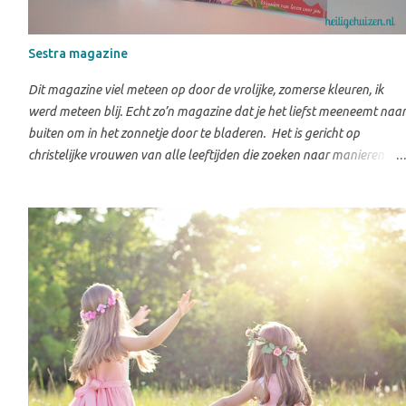
Sestra magazine
Dit magazine viel meteen op door de vrolijke, zomerse kleuren, ik
werd meteen blij. Echt zo’n magazine dat je het liefst meeneemt naar
buiten om in het zonnetje door te bladeren. Het is gericht op
christelijke vrouwen van alle leeftijden die zoeken naar manieren om
hun geloof relevant te laten zijn in het dagelijks leven, in het gezin,
op het werk en in de maatschappij. Inhoud Het thema "Kleur je
leven" is duidelijk doorgevoerd in het hele magazine. Niet alleen in
de vormgeving, maar ook in de onderwerpen. Het is een magazine
met voor ieder wat wils, maar vooral gericht op praktische
verdieping: wat vind je belangrijk in het leven, hoe kom je meer tot
bloei en hoe mag je jezelf laten zien? Daarnaast is er ook aandacht
voor verbinding met anderen; je wordt aangemoedigd om buiten je
eigen bubbel te kijken en contact te hebben met anderen. Mooi vind
ik de inkijkjes in het leven van andere christelijke vrouwen, waarin
geloof en het gewone, soms ook rommelige, dagelijks leven sam...