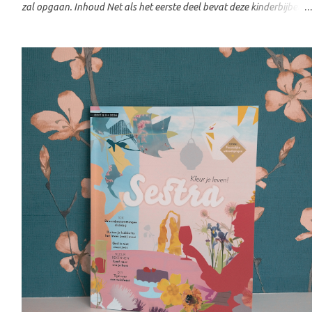
zal opgaan. Inhoud Net als het eerste deel bevat deze kinderbijbel
150 verhalen uit het Oude en Nieuwe Testament. Sommige bekende
verhalen komen opnieuw voorbij, maar dan op een andere manier
verteld. Daarnaast zijn er ook veel nieuwe verhalen opgenomen.
Waar deel 1 vooral geschikt is voor kinderen van ongeveer 4 tot 8
jaar, richt deel 2 zich op kinderen in de bovenbouw van de
basisschool. Dat merk je aan de manier waarop de verhalen worden
verteld. Ze gaan meer de diepte in en helpen kinderen om de Bijbel
beter te begrijpen. Meer dan een verhaal Wat ik erg waardevol vind,
zijn de vragen die bij ieder verhaal staan. Er zijn vragen over het
Bijbelgedeelte zelf, zodat kinderen beter begrijpen wat ze gelezen
hebben, maar ook vragen die helpen om de stap naar hun eigen
leven te maken. Daarnaa...