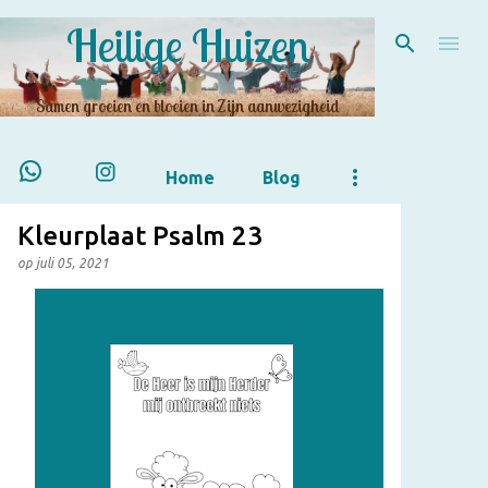
Heilige Huizen
Doorgaan naar hoofdcontent
Samen groeien en bloeien in Zijn aanwezigheid
Home
Blog
Kleurplaat Psalm 23
op
juli 05, 2021